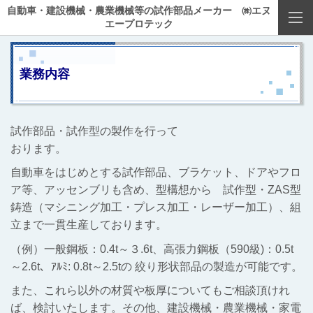
自動車・建設機械・農業機械等の試作部品メーカー ㈱エヌ
エープロテック
業務内容
試作部品・試作型の製作を行って
おります。
自動車をはじめとする試作部品、ブラケット、ドアやフロ
ア等、アッセンブリも含め、型構想から 試作型・ZAS型
鋳造（マシニング加工・プレス加工・レーザー加工）、組
立まで一貫生産しております。
（例）一般
鋼板：0.4t～３.6t、高張力鋼板（590級)：0.5t
～2.6t、ｱﾙﾐ: 0.8t～2.5tの
絞り形状部品の製造が可能です。
また、これら以外の材質や板厚についてもご相談頂けれ
ば、検討いたします。その他
、建設機械・農業機械・家電