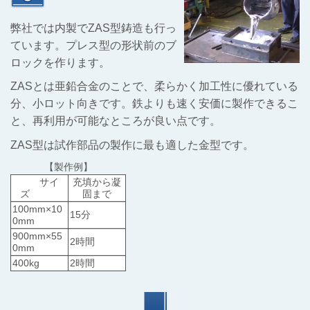
弊社では内製でZAS型鋳造も行っ
ています。プレス型の形状前のブ
ロックを作ります。
ZASとは亜鉛合金のことで、柔らかく加工性に優れている
分、小ロット向きです。鉄よりも速く安価に製作できるこ
と、再利用が可能なところが良い点です。
ZAS型は試作部品の製作に最も適した金型です。
【製作例】
サイ
充填から凝
ズ
固まで
100mm×10
15分
0mm
900mm×55
2時間
0mm
400kg
2時間