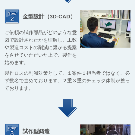
金型設計（3D-CAD）
ご依頼の試作部品がどのような意
図で設計されたかを理解し、工数
や製造コストの削減に繋がる提案
をさせていただいた上で、製作を
始めます。
製作ロスの削減対策として、１案件１担当者ではなく、必
ず数名で進めております。２重３重のチェック体制が整っ
ております。
試作型鋳造