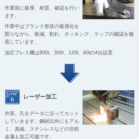
作業前に板厚、材質、確認を行い
ます。
作業中はブランク形状の最適化を
図りながら、
板減、割れ、ネッキング、ラップの確認を徹
底しています。
油圧プレス機は800t、300t、120t、60tの4台設置
レーザー加工
外形、孔をデータに沿ってカット
していきます。鋼材以外にも
アル
ミ、真鍮、ステンレスなどの非鉄
金属も加工可能です。